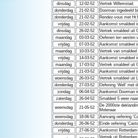
dinsdag
12-02-52
Vertrek Willemstad.
donderdag
21-02-52
Doorman ingedeeld bi
donderdag
21-02-52
Rendez-vous met Hr.M
vrijdag
22-02-52
Aankomst smaldeel i
dinsdag
26-02-52
Vertrek smaldeel uit 
maandag
03-03-52
Oefenen ten westen va
vrijdag
07-03-52
Aankomst smaldeel in
maandag
10-03-52
Vertrek van smaldeel 
vrijdag
14-03-52
Aankomst smaldeel in 
maandag
17-03-52
Vertrek smaldeel uit G
vrijdag
21-03-52
Aankomst smaldeel i
woensdag
26-03-52
Vertrek smaldeel uit 
donderdag
27-03-52
Oefening ‘Well’ met d
zondag
06-04-52
Aankomst Doorman in
zaterdag
26-04-52
Smaldeel 5 weer naar
De 2000ste deklanding
woensdag
21-05-52
Molenaar.
woensdag
18-06-52
Aanvang oefening ‘Cas
donderdag
26-06-52
Einde oefening ‘Casta
vrijdag
27-06-52
Aankomst Rotterdam 
Vertrek uit Rotterda