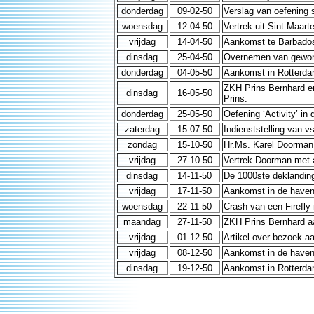
donderdag
09-02-50
Verslag van oefening 
woensdag
12-04-50
Vertrek uit Sint Maart
vrijdag
14-04-50
Aankomst te Barbado
dinsdag
25-04-50
Overnemen van gewonde
donderdag
04-05-50
Aankomst in Rotterda
ZKH Prins Bernhard en
dinsdag
16-05-50
Prins.
donderdag
25-05-50
Oefening ‘Activity’ in
zaterdag
15-07-50
Indienststelling van v
zondag
15-10-50
Hr.Ms. Karel Doorman 
vrijdag
27-10-50
Vertrek Doorman met a
dinsdag
14-11-50
De 1000ste deklanding
vrijdag
17-11-50
Aankomst in de haven
woensdag
22-11-50
Crash van een Firefly 
maandag
27-11-50
ZKH Prins Bernhard a
vrijdag
01-12-50
Artikel over bezoek a
vrijdag
08-12-50
Aankomst in de haven
dinsdag
19-12-50
Aankomst in Rotterda