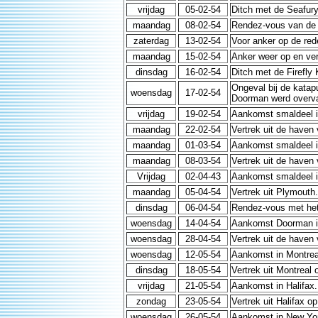
vrijdag
05-02-54
Ditch met de Seafury
maandag
08-02-54
Rendez-vous van de 
zaterdag
13-02-54
Voor anker op de red
maandag
15-02-54
Anker weer op en ver
dinsdag
16-02-54
Ditch met de Firefly
Ongeval bij de katap
woensdag
17-02-54
Doorman werd overvar
vrijdag
19-02-54
Aankomst smaldeel i
maandag
22-02-54
Vertrek uit de haven 
maandag
01-03-54
Aankomst smaldeel in
maandag
08-03-54
Vertrek uit de haven 
Vrijdag
02-04-43
Aankomst smaldeel i
maandag
05-04-54
Vertrek uit Plymouth.
dinsdag
06-04-54
Rendez-vous met het
woensdag
14-04-54
Aankomst Doorman i
woensdag
28-04-54
Vertrek uit de haven
woensdag
12-05-54
Aankomst in Montrea
dinsdag
18-05-54
Vertrek uit Montreal 
vrijdag
21-05-54
Aankomst in Halifax.
zondag
23-05-54
Vertrek uit Halifax 
woensdag
26-05-54
Aankomst in New Yor