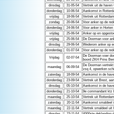
dinsdag
31-05-54
Vertrek uit de haven
donderdag
10-06-54
Aankomst in Rotterd
vrijdag
18-06-54
Vertrek uit Rotterdam
zondag
20-06-54
Voor anker op de red
donderdag
24-06-54
Voor anker in Horten
vrijdag
25-06-54
Anker op en opgestoo
vrijdag
25-06-54
De Doorman voor ank
dinsdag
29-06-54
Wederom anker op en 
donderdag
01-07-54
Voor anker op de red
De Doorman voer doo
Vrijdag
02-07-54
boord ZKH Prins Bern
De Doorman vertrekt 
maandag
06-09-54
vsq 4, opwerken schi
zaterdag
18-09-54
Aankomst in de have
donderdag
23-09-54
Vertrek uit Brest, a
dinsdag
05-10-54
Aankomst in de have
donderdag
21-10-54
9e commandant ktz L
maandag
25-10-54
Vertrek uit Rotterda
zaterdag
20-11-54
Aankomst smaldeel in
maandag
22-11-54
Vertrek smaldeel uit 
dinsdag
23-11-54
4000ste deklanding d