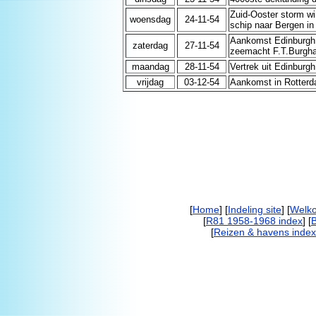
Zuid-Ooster storm wi
woensdag
24-11-54
schip naar Bergen i
Aankomst Edinburgh,
zaterdag
27-11-54
zeemacht F.T.Burgha
maandag
28-11-54
Vertrek uit Edinburgh
vrijdag
03-12-54
Aankomst in Rotterd
[
Home
] [
Indeling site
] [
Welk
[
R81 1958-1968 index
] [
[
Reizen & havens index