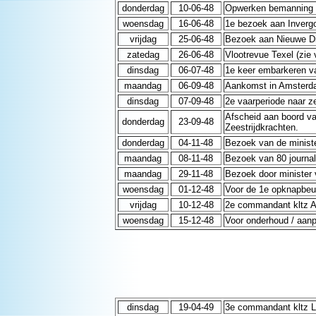
donderdag
10-06-48
Opwerken bemanning z
woensdag
16-06-48
1e bezoek aan Inverg
vrijdag
25-06-48
Bezoek aan Nieuwe Die
zatedag
26-06-48
Vlootrevue Texel (zie v
dinsdag
06-07-48
1e keer embarkeren va
maandag
06-09-48
Aankomst in Amsterdam
dinsdag
07-09-48
2e vaarperiode naar ze
Afscheid aan boord v
donderdag
23-09-48
Zeestrijdkrachten.
donderdag
04-11-48
Bezoek van de minist
maandag
08-11-48
Bezoek van 80 journal
maandag
29-11-48
Bezoek door minister
woensdag
01-12-48
Voor de 1e opknapbeu
vrijdag
10-12-48
2e commandant kltz A.
woensdag
15-12-48
Voor onderhoud / aanp
dinsdag
19-04-49
3e commandant kltz L.