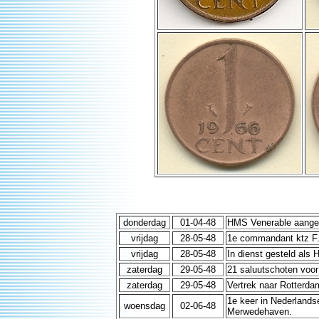
donderdag
01-04-48
HMS Venerable aangek
vrijdag
28-05-48
1e commandant ktz F.J
vrijdag
28-05-48
In dienst gesteld als
zaterdag
29-05-48
21 saluutschoten voor
zaterdag
29-05-48
Vertrek naar Rotterda
1e keer in Nederlands
woensdag
02-06-48
Merwedehaven.