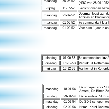
maandag
30-06-52
(NRC van 28-06-1952
vrijdag
11-07-52
Gedicht over en bez
Doorman loopt aan de 
maandag
21-07-52
Achilles en Blankenbu
maandag
01-09-52
7e commandant kltz H
maandag
01-09-52
Voor ruim 1 jaar in o
dinsdag
01-09-53
8e commandant ktz A
dinsdag
01-12-53
Vertrek uit Rotterda
vrijdag
18-12-53
Aankomst in Rotterda
De schepen voor SD 5
maandag
18-01-54
Amstel, De Bitter, Z
vrijdag
29-01-54
Deze andere SD 5 s
maandag
01-02-54
De SD 5 schepen wee
dinsdag
02-02-54
Hr.ms. Karel Doorman