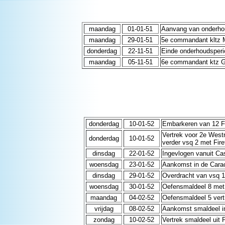
maandag
01-01-51
Aanvang van onderho
maandag
29-01-51
5e commandant kltz M
donderdag
22-11-51
Einde onderhoudsperi
maandag
05-11-51
6e commandant ktz G.
donderdag
10-01-52
Embarkeren van 12 Fir
Vertrek voor 2e Westr
donderdag
10-01-52
verder vsq 2 met Fire
dinsdag
22-01-52
Ingevlogen vanuit Cas
woensdag
23-01-52
Aankomst in de Cara
dinsdag
29-01-52
Overdracht van vsq 1
woensdag
30-01-52
Oefensmaldeel 8 met 
maandag
04-02-52
Oefensmaldeel 5 vert
vrijdag
08-02-52
Aankomst smaldeel in
zondag
10-02-52
Vertrek smaldeel uit P