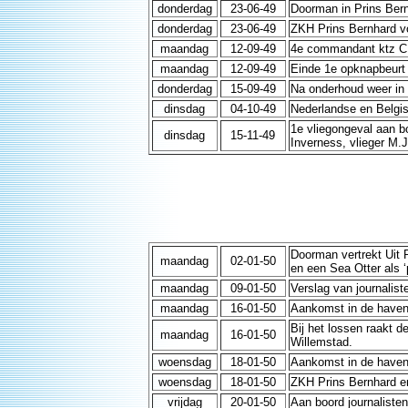
donderdag
23-06-49
Doorman in Prins Bern
donderdag
23-06-49
ZKH Prins Bernhard v
maandag
12-09-49
4e commandant ktz C.W
maandag
12-09-49
Einde 1e opknapbeurt
donderdag
15-09-49
Na onderhoud weer in 
dinsdag
04-10-49
Nederlandse en Belgi
1e vliegongeval aan bo
dinsdag
15-11-49
Inverness, vlieger M.J
Doorman vertrekt Uit 
maandag
02-01-50
en een Sea Otter als ‘
maandag
09-01-50
Verslag van journalis
maandag
16-01-50
Aankomst in de haven
Bij het lossen raakt d
maandag
16-01-50
Willemstad.
woensdag
18-01-50
Aankomst in de haven
woensdag
18-01-50
ZKH Prins Bernhard en
vrijdag
20-01-50
Aan boord journalisten