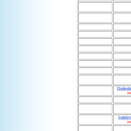
Onderde
in
Indelin
in