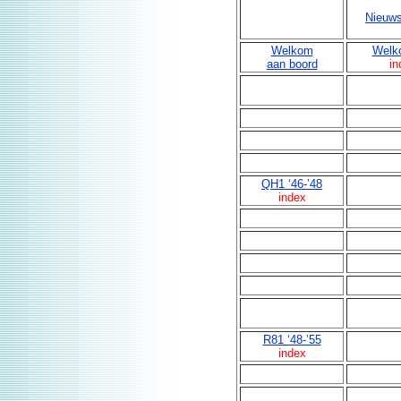
Nieuws
Welkom
Welk
aan boord
in
QH1 ‘46-’48
index
R81 ‘48-’55
index