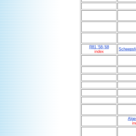
R81 ‘58-’68
Scheepsf
index
Alg
in