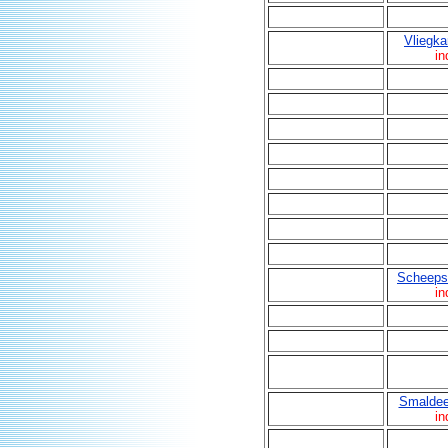
Vliegk
in
Scheeps
in
Smaldee
in