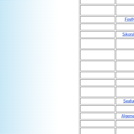
Firefl
Sikors
Seafu
Algem