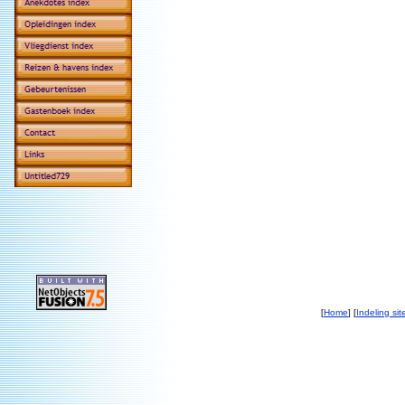
[
Home
] [
Indeling sit