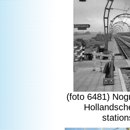
(foto 6481) No
Hollandsche
statio