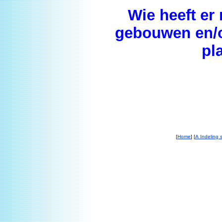
Wie heeft er
gebouwen en/of
pl
[
Home
] [
A Indeling s