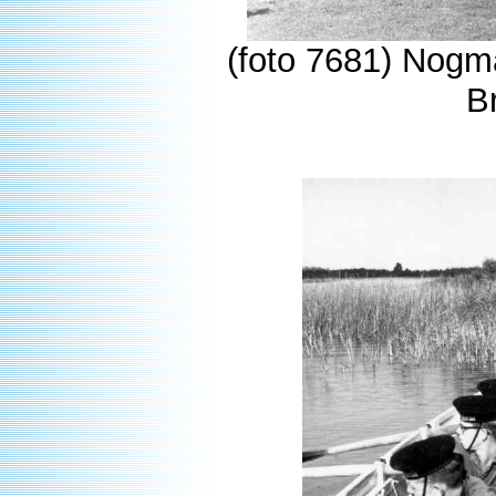
(foto 7681) Nogm
B