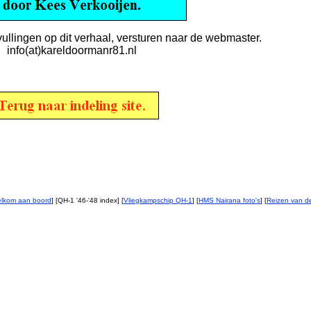
ullingen op dit verhaal, versturen naar de webmaster.
info(at)kareldoormanr81.nl
lkom aan boord
] [QH-1 '46-'48 index] [
Vliegkampschip QH-1
] [
HMS Nairana foto's
] [
Reizen van d