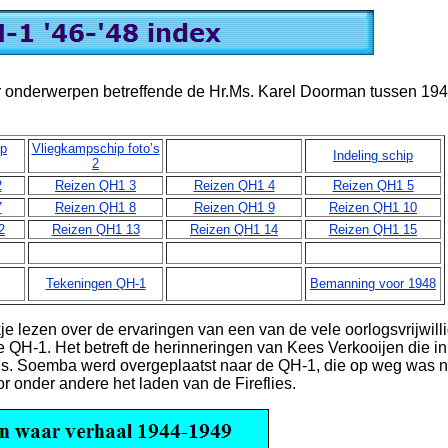
r onderwerpen betreffende de Hr.Ms. Karel Doorman tussen 19
ip
Vliegkampschip foto’s
Indeling schip
2
2
Reizen QH1 3
Reizen QH1 4
Reizen QH1 5
7
Reizen QH1 8
Reizen QH1 9
Reizen QH1 10
2
Reizen QH1 13
Reizen QH1 14
Reizen QH1 15
Tekeningen QH-1
Bemanning voor 1948
je lezen over de ervaringen van een van de vele oorlogsvrijwill
 QH-1. Het betreft de herinneringen van Kees Verkooijen die in
s. Soemba werd overgeplaatst naar de QH-1, die op weg was 
 onder andere het laden van de Fireflies.