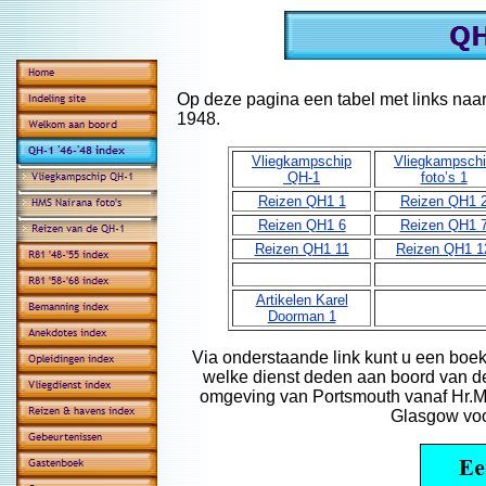
Op deze pagina een tabel met links naa
1948.
Vliegkampschip
Vliegkampsch
QH-1
foto’s 1
Reizen QH1 1
Reizen QH1 
Reizen QH1 6
Reizen QH1 
Reizen QH1 11
Reizen QH1 1
Artikelen Karel
Doorman 1
Via onderstaande link kunt u een boek
welke dienst deden aan boord van de
omgeving van Portsmouth vanaf Hr.M
Glasgow voor