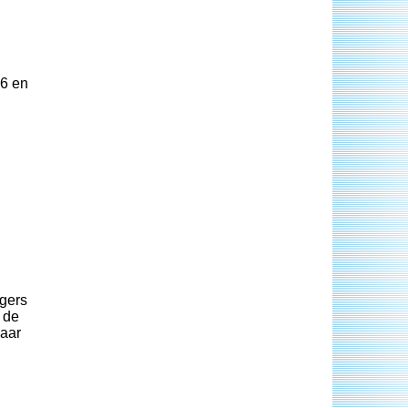
46 en
igers
 de
naar