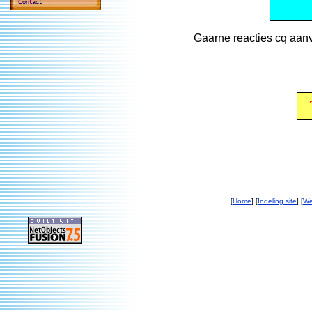
Gaarne reacties cq aanv
[
Home
] [
Indeling site
] [
We