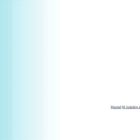
[
Home
] [
A Indeling s