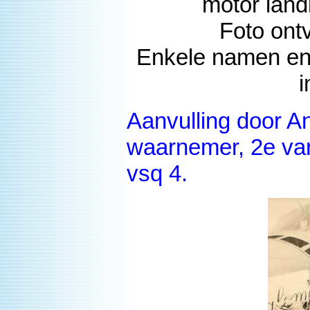
motor land
Foto ont
Enkele namen en
i
Aanvulling door 
waarnemer, 2e van l
vsq 4.