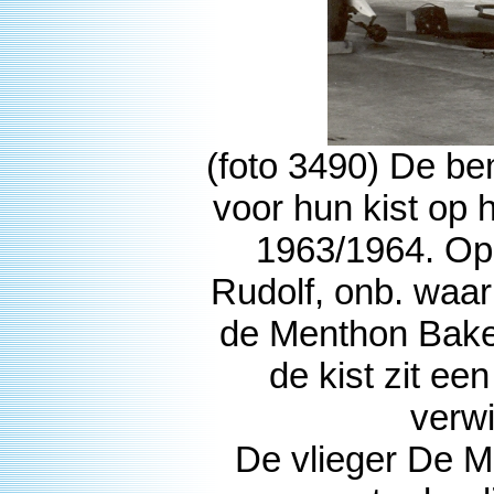
(foto 3490) De b
voor hun kist op 
1963/1964. Op d
Rudolf, onb. waar
de Menthon Bake
de kist zit ee
verwi
De vlieger De 