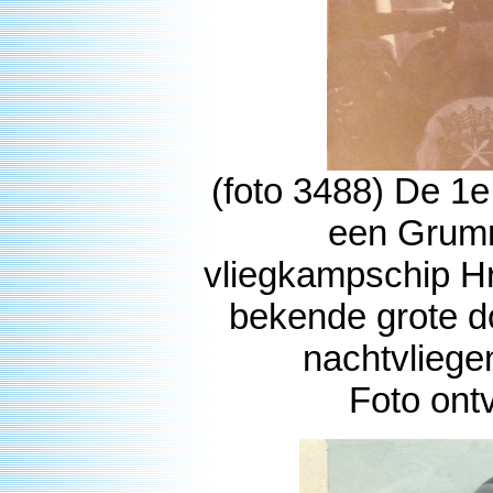
(foto 3488) De 1e
een Grumm
vliegkampschip H
bekende grote don
nachtvliege
Foto ont