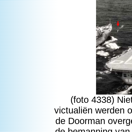
(foto 4338) Nie
victualiën werden 
de Doorman overgez
de bemanning van d