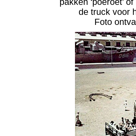
pakken ‘poeroet’ o
de truck voor 
Foto ontv