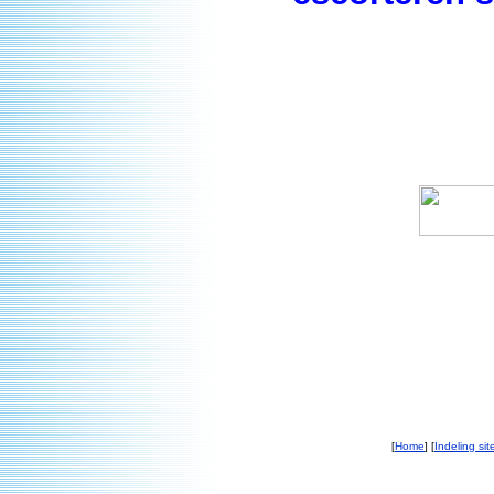
[
Home
] [
Indeling sit