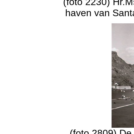
(foto 2230) Hr.M
haven van Sant
(foto 2809) D