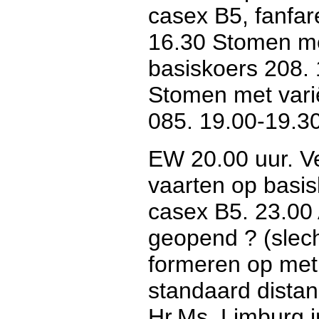
casex B5, fanfare
16.30 Stomen me
basiskoers 208. 1
Stomen met vari
085. 19.00-19.30 
EW 20.00 uur. V
vaarten op basi
casex B5. 23.00 
geopend ? (slech
formeren op met 
standaard distan
Hr.Ms. Limburg i