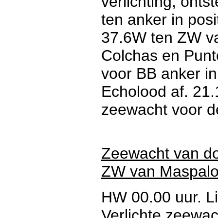
verlichting, onts
ten anker in pos
37.6W ten ZW v
Colchas en Punto
voor BB anker in
Echolood af. 21.
zeewacht voor de
Zeewacht van do
ZW van Maspal
HW 00.00 uur. Li
Verlichte zeewac