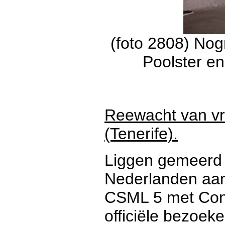
(foto 2808) No
Poolster e
Reewacht van vri
(Tenerife).
Liggen gemeerd 
Nederlanden aan
CSML 5 met Cons
officiële bezoeke