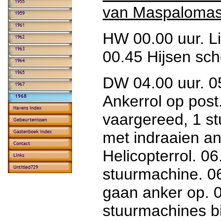
van Maspalomas
HW 00.00 uur. Li
00.45 Hijsen sc
DW 04.00 uur. 05
Ankerrol op post.
vaargereed, 1 s
met indraaien a
Helicopterrol. 0
stuurmachine. 06
gaan anker op. 0
stuurmachines bi