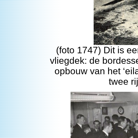
(foto 1747) Dit is e
vliegdek: de bordess
opbouw van het ‘eil
twee ri