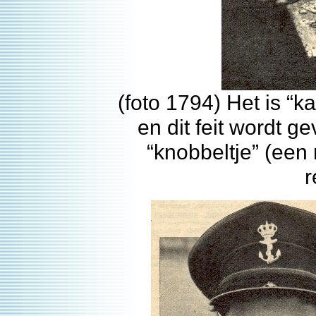
(foto 1794) Het is “k
en dit feit wordt g
“knobbeltje” (een 
r