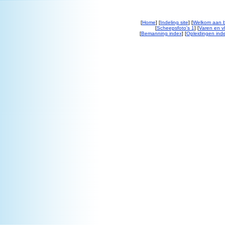
[
Home
] [
Indeling site
] [
Welkom aan 
[
Scheepsfoto's 1
] [
Varen en v
[
Bemanning index
] [
Opleidingen ind