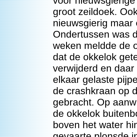
voor nieuwsgierige
groot zeildoek. Oo
nieuwsgierig maar 
Ondertussen was d
weken meldde de o
dat de okkelok get
verwijderd en daar
elkaar gelaste pij
de crashkraan op d
gebracht. Op aanw
de okkelok buitenb
boven het water hi
gevaarte plonsde in