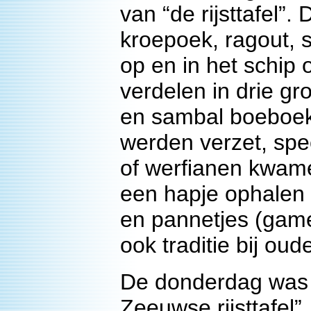
van “de rijsttafel
kroepoek, ragout, 
op en in het schip 
verdelen in drie g
en sambal boeboek
werden verzet, spec
of werfianen kwame
een hapje ophalen e
en pannetjes (gamel
ook traditie bij ou
De donderdag was 
Zeeuwse rijsttafel”