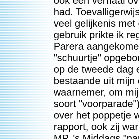
ook een verhaal ove
had. Toevalligerwij
veel gelijkenis me
gebruik prikte ik r
Parera aangekomen 
"schuurtje" opgeb
op de tweede dag 
bestaande uit mijn
waarnemer, om mij
soort "voorparade")
over het poppetje w
rapport, ook zij wa
MP. 's Middags "p