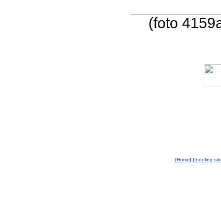
(foto 4159a
[
Home
] [
Indeling sit