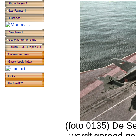
(foto 0135) De S
wordt gereed ge