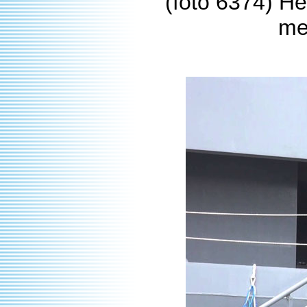
(foto 6374) He
me