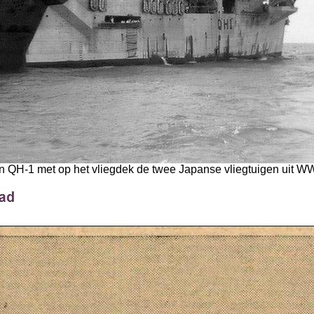
 QH-1 met op het vliegdek de twee Japanse vliegtuigen uit WW