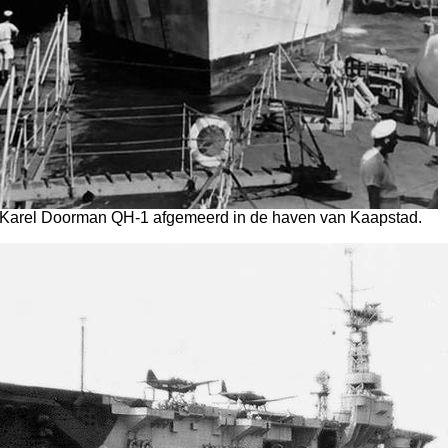
e Karel Doorman QH-1 afgemeerd in de haven van Kaapstad.