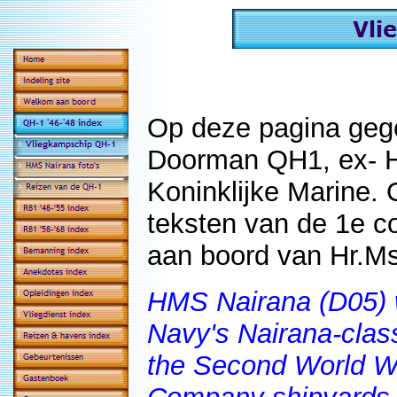
Op deze pagina geg
Doorman QH1, ex- H
Koninklijke Marine. 
teksten van de 1e c
aan boord van Hr.M
HMS Nairana (D05) w
Navy's Nairana-class
the Second World Wa