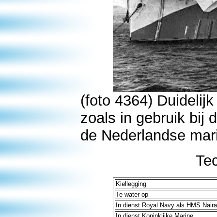
(foto 4364) Duidelij
zoals in gebruik bij
de Nederlandse mar
Te
Kiellegging
Te water op
In dienst Royal Navy als HMS Nair
In dienst Koninklijke Marine