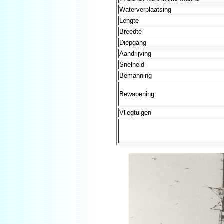
Waterverplaatsing
Lengte
Breedte
Diepgang
Aandrijving
Snelheid
Bemanning
Bewapening
Vliegtuigen