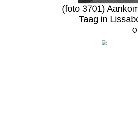
(foto 3701) Aanko
Taag in Lissab
o