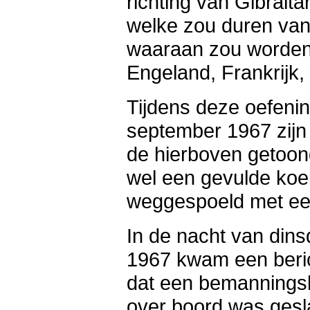
richting van Gibralta
welke zou duren van
waaraan zou worden
Engeland, Frankrijk
Tijdens deze oefeni
september 1967 zijn
de hierboven getoond
wel een gevulde koek
weggespoeld met een 
In de nacht van di
1967 kwam een beric
dat een bemanningsl
over boord was gesl