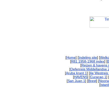
[
Home
] [
Indeling site
] [
Welk
[
R81 1958-1968 index
] [
[
Reizen & havens 
[
Oefenreis Middellandse 
[
Aruba krant 1
] [
4e Westreis
[
HAVENS
] [
Curacao 1
] 
[
San Juan 1
] [
Brest
] [
Noorw
[
Istan