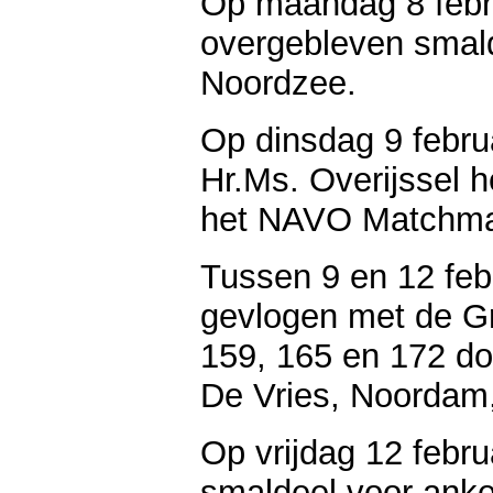
Op maandag 8 febru
overgebleven smald
Noordzee.
Op dinsdag 9 febru
Hr.Ms. Overijssel h
het NAVO Matchma
Tussen 9 en 12 fe
gevlogen met de G
159, 165 en 172 do
De Vries, Noordam
Op vrijdag 12 febr
smaldeel voor anker