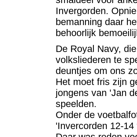
Invergorden. Opnie
bemanning daar het
behoorlijk bemoeilij
De Royal Navy, die
volksliederen te sp
deuntjes om ons z
Het moet fris zijn g
jongens van 'Jan de
speelden.
Onder de voetbalfot
'Invercorden 12-14 
Daar was reden voor