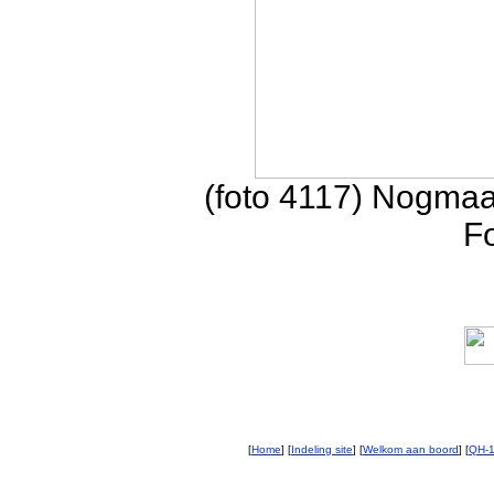
(foto 4117) Nogmaal
F
[
Home
] [
Indeling site
] [
Welkom aan boord
] [
QH-1