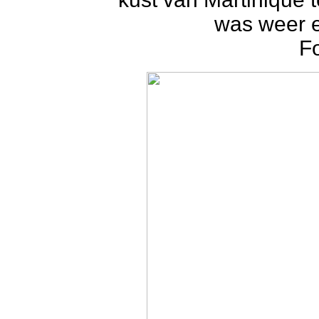
was weer e
F