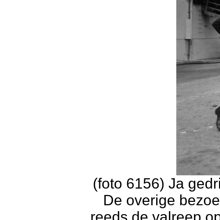
(foto 6156) Ja gedr
De overige bezoe
reeds de valreep op