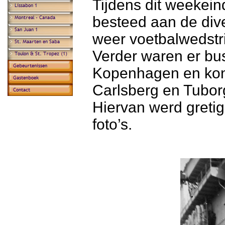
Tijdens dit weekei
besteed aan de div
weer voetbalwedstr
Verder waren er bu
Kopenhagen en kon
Carlsberg en Tubor
Hiervan werd greti
foto’s.