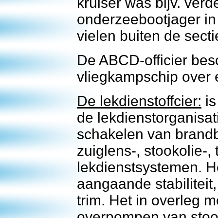
kruiser was bijv. verd
onderzeebootjager in
vielen buiten de secti
De ABCD-officier bes
vliegkampschip over e
De lekdienstoffcier:
is
de lekdienstorganisat
schakelen van brandbl
zuiglens-, stookolie-,
lekdienstsystemen. 
aangaande stabiliteit,
trim. Het in overleg
overpompen van stooko