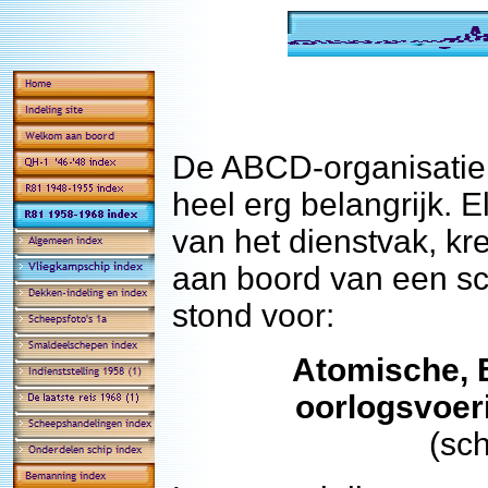
De ABCD-organisatie
heel erg belangrijk. 
van het dienstvak, k
aan boord van een sc
stond voor:
A
tomische,
oorlogsvoer
(sc