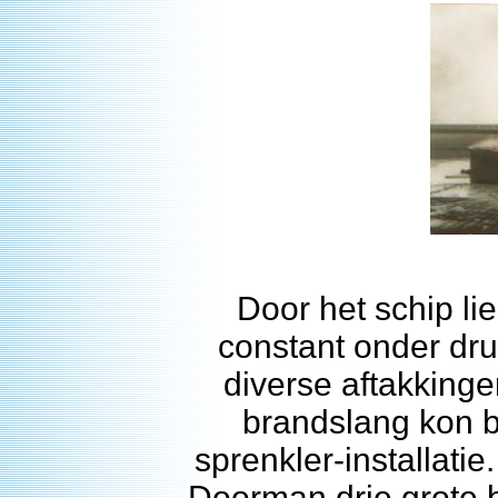
Door het schip li
constant onder dr
diverse aftakkin
brandslang kon 
sprenkler-installati
Doorman drie grote