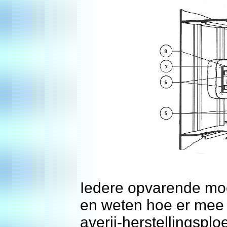
Iedere opvarende moe
en weten hoe er me
averij-herstellingspl