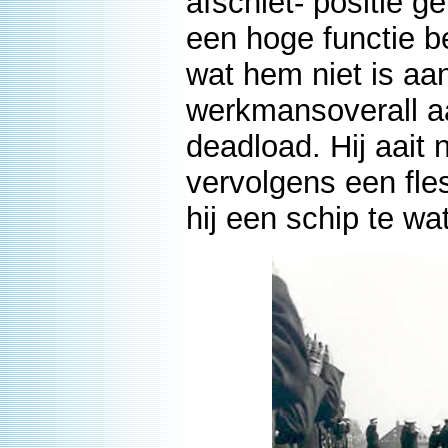
afschiet- positie g
een hoge functie b
wat hem niet is aan
werkmansoverall aa
deadload. Hij aait 
vervolgens een fle
hij een schip te wat