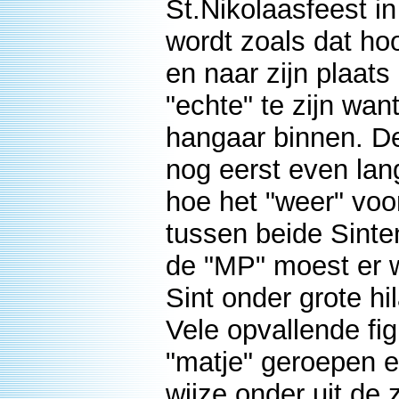
St.Nikolaasfeest i
wordt zoals dat h
en naar zijn plaats
"echte" te zijn wa
hangaar binnen. De
nog eerst even la
hoe het "weer" voo
tussen beide Sinten
de "MP" moest er 
Sint onder grote hil
Vele opvallende fi
"matje" geroepen e
wijze onder uit de 