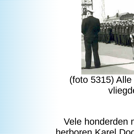
(foto 5315) Al
vliegd
Vele honderden m
herboren Karel Doo