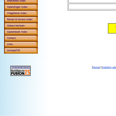
[
Home
] [
Indeling sit