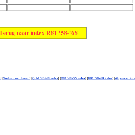
e
] [
Welkom aan boord
] [
QH-1 '46-'48 index
] [
R81 '48-'55 index
] [
R81 '58-'68 index
] [
Algemeen ind