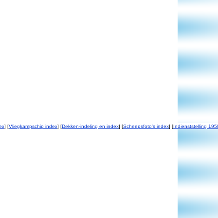
ex
] [
Vliegkampschip index
] [
Dekken-indeling en index
] [
Scheepsfoto's index
] [
Indienststelling 195