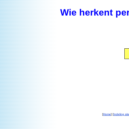
Wie herkent pe
[
Home
] [
Indeling sit