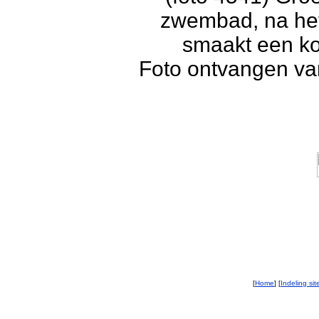
zwembad, na het
smaakt een kou
Foto ontvangen va
[
Home
] [
Indeling sit