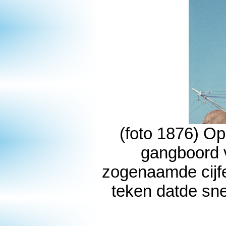
(foto 1876) Op
gangboord v
zogenaamde cijfer
teken datde sn