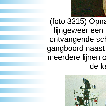
(foto 3315) Opn
lijngeweer een 
ontvangende sch
gangboord naast h
meerdere lijnen o
de k