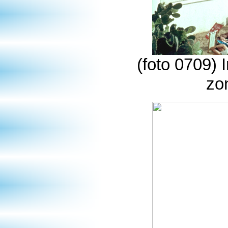
(foto 0709) I
zo