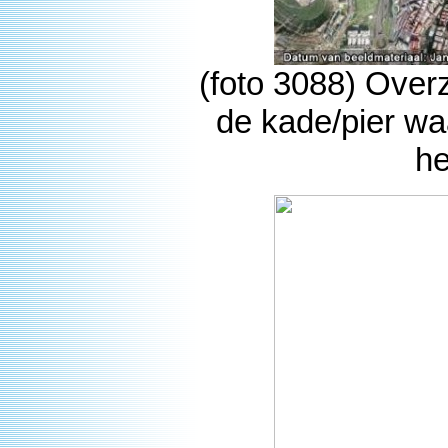
(foto 3088) Over
de kade/pier w
he