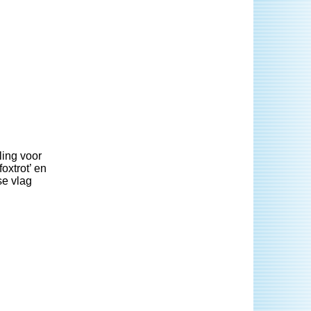
ling voor
oxtrot’ en
se vlag