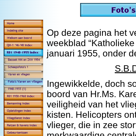
Op deze pagina het ver
weekblad “Katholieke 
januari 1955, onder de 
S.B.
Ingewikkelde, doch s
boord van Hr.Ms. Kar
veiligheid van het vl
kisten. Helicopters on
vlieger, die in zee sto
merkwaardige central