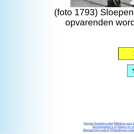
(foto 1793) Sloepen
opvarenden word
[
Home
] [
Indeling site
] [
Welkom aan 
[
Scheepsfoto's 1
] [
Varen en v
[
Bemanning index
] [
Opleidingen ind