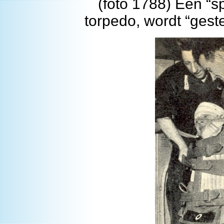
(foto 1788) Een “s
torpedo, wordt “gest