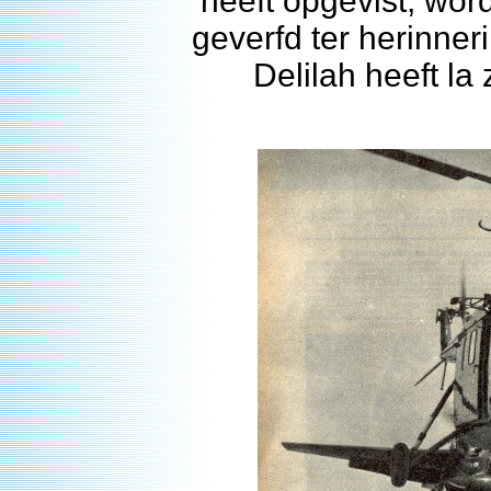
heeft opgevist, wor
geverfd ter herinne
Delilah heeft l