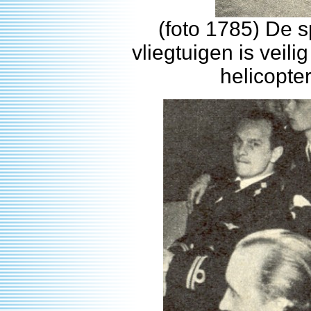
(foto 1785) De s
vliegtuigen is veil
helicopte