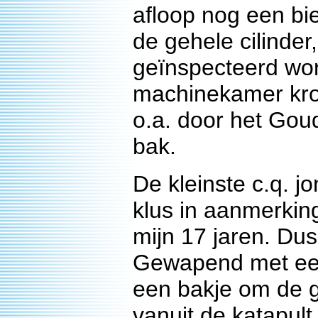
afloop nog een bie
de gehele cilinde
geïnspecteerd wor
machinekamer kroop
o.a. door het Gou
bak.
De kleinste c.q. j
klus in aanmerking
mijn 17 jaren. Dus
Gewapend met een
een bakje om de g
vanuit de katapult