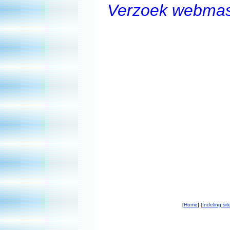
Verzoek webmast
[
Home
] [
Indeling sit