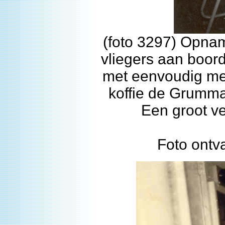
(foto 3297) Opna
vliegers aan boord
met eenvoudig meu
koffie de Grumma
Een groot ve
Foto ontv