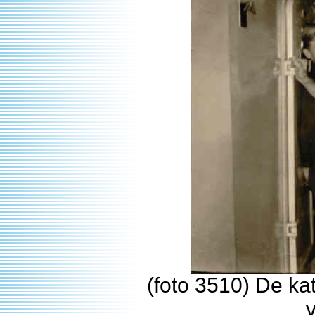
(foto 3510) De ka
v