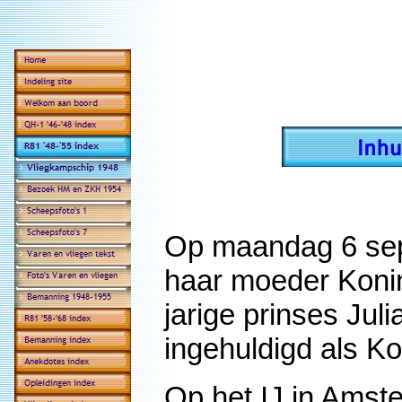
Op maandag 6 sept
haar moeder Konin
jarige prinses Ju
ingehuldigd als Ko
Op het IJ in Amst