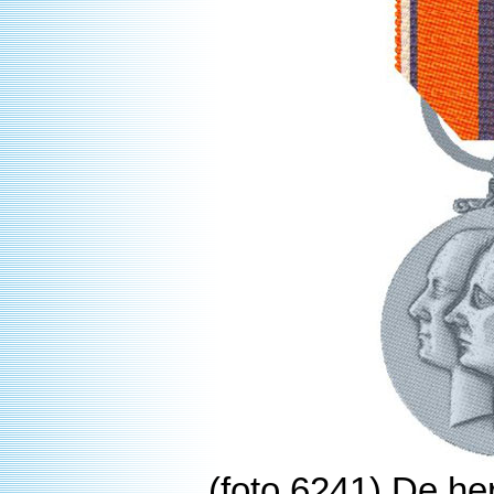
(foto 6241) De he