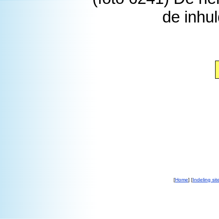
de inhu
[
Home
] [
Indeling sit