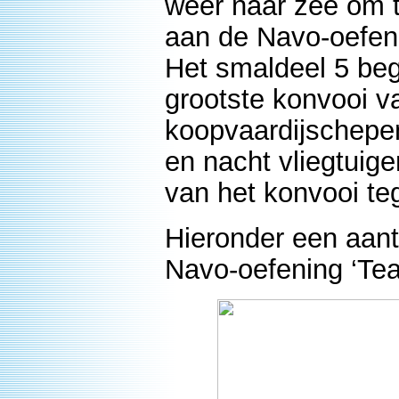
weer naar zee om t
aan de Navo-oefen
Het smaldeel 5 beg
grootste konvooi v
koopvaardijschepe
en nacht vliegtuige
van het konvooi te
Hieronder een aant
Navo-oefening ‘Te