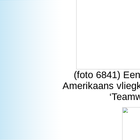
(foto 6841) Ee
Amerikaans vlieg
‘Teamwo