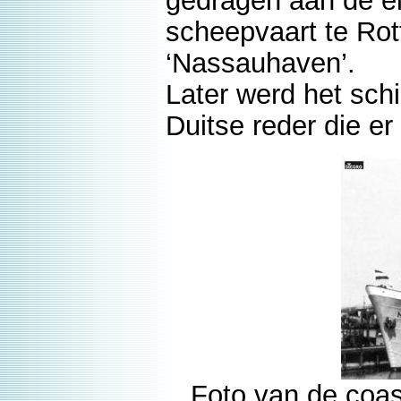
gedragen aan de e
scheepvaart te Ro
‘Nassauhaven’.
Later werd het sch
Duitse reder die er
Foto van de coa