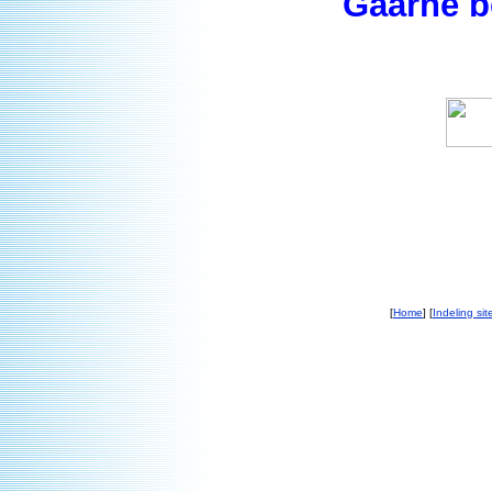
Gaarne b
[
Home
] [
Indeling sit