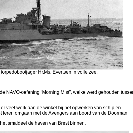
 torpedobootjager Hr.Ms. Evertsen in volle zee.
de NAVO-oefening “Morning Mist”, welke werd gehouden tusse
r veel werk aan de winkel bij het opwerken van schip en
st leren omgaan met de Avengers aan boord van de Doorman.
het smaldeel de haven van Brest binnen.