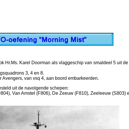
k Hr.Ms. Karel Doorman als vlaggeschip van smaldeel 5 uit de
gsquadrons 3, 4 en 8.
er Avengers, van vsq 4, aan boord embarkeerden.
steld uit de navolgende schepen:
(D804), Van Amstel (F806), De Zeeuw (F810), Zeeleeuw (S803) 