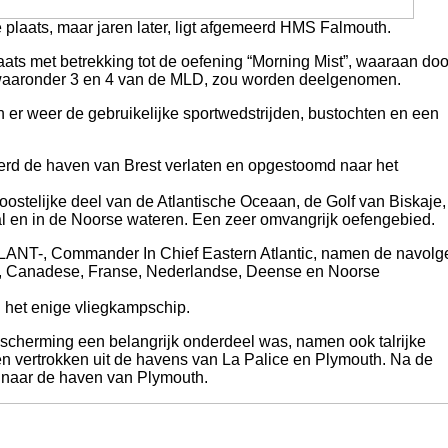
 plaats, maar jaren later, ligt afgemeerd HMS Falmouth.
ats met betrekking tot de oefening “Morning Mist”, waaraan doo
 waaronder 3 en 4 van de MLD, zou worden deelgenomen.
 er weer de gebruikelijke sportwedstrijden, bustochten en een
d de haven van Brest verlaten en opgestoomd naar het
oostelijke deel van de Atlantische Oceaan, de Golf van Biskaje,
al en in de Noorse wateren. Een zeer omvangrijk oefengebied.
NT-, Commander In Chief Eastern Atlantic, namen de navol
se, Canadese, Franse, Nederlandse, Deense en Noorse
 het enige vliegkampschip.
escherming een belangrijk onderdeel was, namen ook talrijke
 vertrokken uit de havens van La Palice en Plymouth. Na de
 naar de haven van Plymouth.