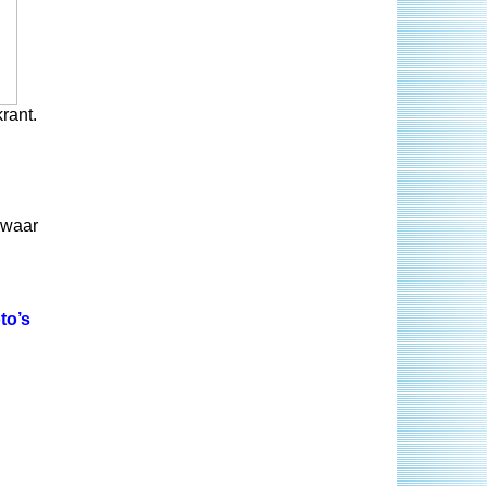
rant.
 waar
to’s