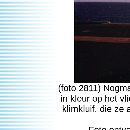
(foto 2811) Nogma
in kleur op het v
klimkluif, die z
Foto ontv