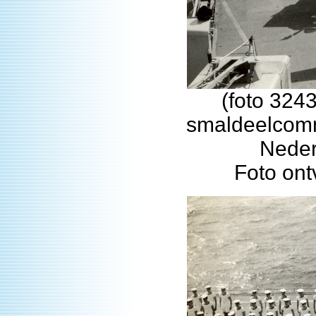
(foto 324
smaldeelcomm
Neder
Foto on