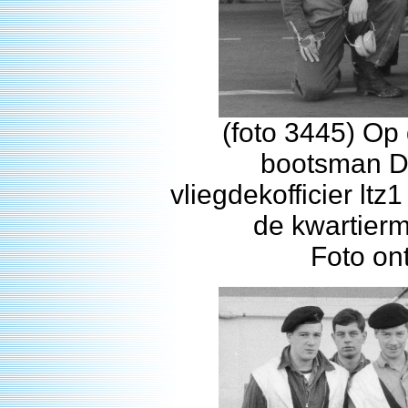
(foto 3445) Op 
bootsman Di
vliegdekofficier ltz
de kwartierm
Foto on