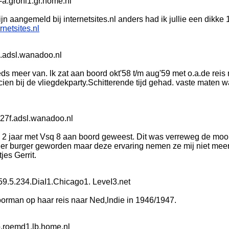
a.groni1.gr.home.nl
zijn aangemeld bij internetsites.nl anders had ik jullie een dikke 
netsites.nl
.adsl.wanadoo.nl
eeds meer van. lk zat aan boord okt'58 t/m aug'59 met o.a.de reis
icien bij de vliegdekparty.Schitterende tijd gehad. vaste maten 
527f.adsl.wanadoo.nl
 2 jaar met Vsq 8 aan boord geweest. Dit was verreweg de moo
weer burger geworden maar deze ervaring nemen ze mij niet meer
jes Gerrit.
59.5.234.DiaI1.Chicago1. LeveI3.net
Doorman op haar reis naar Ned,lndie in 1946/1947.
,roemd1.lb.home.nl