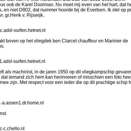
us ook de Karel Doorman. Nu moet mij even van het hart, dat h
n niet D802, dat nummer hoorde bij de Evertsen. Ik stel op pri
r. gr.Henk v. Rijswijk.
.adsl-surfen.hetnet.nl
t boven op het vliegdek ben Clarcet chauffeur en Marinier de
ps.
.adsl-surfen.hetnet.nl
eft als machinist, in de jaren 1950 op dit vliegkampschip gevare
dat iemand zich hem kan herinneren of misschien een foto heef
j mee zijn. Met respect voor een ieder die op dit prachtige schip 
-a.assen1.dr.home.nl
nst.
-c.chello.nl