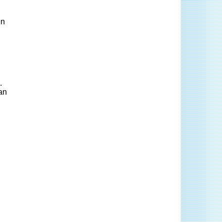
en
.
an