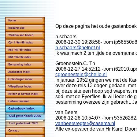
Op deze pagina het oude gastenboek
h.schaars
2006-12-30 19:28:58- trom ip56550d85
h.schaars@hetnet.nl
ik was mach 2 ten tijde de overname d
Groenestein.C. Th
2006-12-27 14:52:12 -trom i62010.upc-
cgroenestein@chello.nl
In januari 1952 gingen we met de Ka
over deze reis 13 dagen gedaan, met
bij deze site een hoop sqd wapens, ma
sqd. met de Fyerflies. Ik wil ieder d
bestemming overzee zijn gebracht. Jam
van Beers
2006-12-26 10:54:07 -from 53526282
vanbeersregter@casema.nl
Alle ex-opvarende van Hr Karel Doo