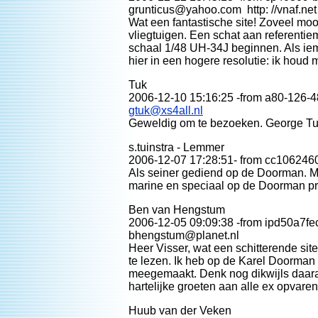
grunticus@yahoo.com http: //vnaf.net
Wat een fantastische site! Zoveel mo
vliegtuigen. Een schat aan referentie
schaal 1/48 UH-34J beginnen. Als iem
hier in een hogere resolutie: ik houd 
Tuk
2006-12-10 15:16:25 -from a80-126-48
gtuk@xs4all.nl
Geweldig om te bezoeken. George Tu
s.tuinstra - Lemmer
2006-12-07 17:28:51- from cc1062460
Als seiner gediend op de Doorman. Mij
marine en speciaal op de Doorman pri
Ben van Hengstum
2006-12-05 09:09:38 -from ipd50a7fec
bhengstum@planet.nl
Heer Visser, wat een schitterende site
te lezen. Ik heb op de Karel Doorman
meegemaakt. Denk nog dikwijls daaraa
hartelijke groeten aan alle ex opvare
Huub van der Veken