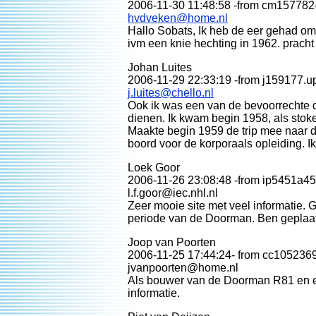
2006-11-30 11:48:58 -from cm157782
hvdveken@home.nl
Hallo Sobats, Ik heb de eer gehad om
ivm een knie hechting in 1962. pracht
Johan Luites
2006-11-29 22:33:19 -from j159177.upc
j.luites@chello.nl
Ook ik was een van de bevoorrechte 
dienen. Ik kwam begin 1958, als stoke
Maakte begin 1959 de trip mee naar d
boord voor de korporaals opleiding. Ik
Loek Goor
2006-11-26 23:08:48 -from ip5451a45c
l.f.goor@iec.nhl.nl
Zeer mooie site met veel informatie. G
periode van de Doorman. Ben geplaats
Joop van Poorten
2006-11-25 17:44:24- from cc1052369
jvanpoorten@home.nl
Als bouwer van de Doorman R81 en ex 
informatie.