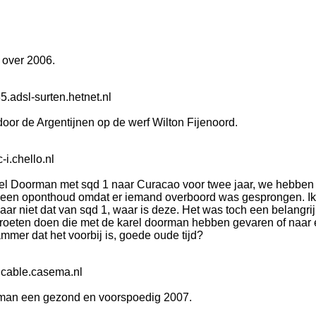
 over 2006.
.adsl-surten.hetnet.nl
oor de Argentijnen op de werf Wilton Fijenoord.
i.chello.nl
rel Doorman met sqd 1 naar Curacao voor twee jaar, we hebben
 een oponthoud omdat er iemand overboord was gesprongen. Ik
ar niet dat van sqd 1, waar is deze. Het was toch een belangrij
e groeten doen die met de karel doorman hebben gevaren of naar
mer dat het voorbij is, goede oude tijd?
.cable.casema.nl
rman een gezond en voorspoedig 2007.