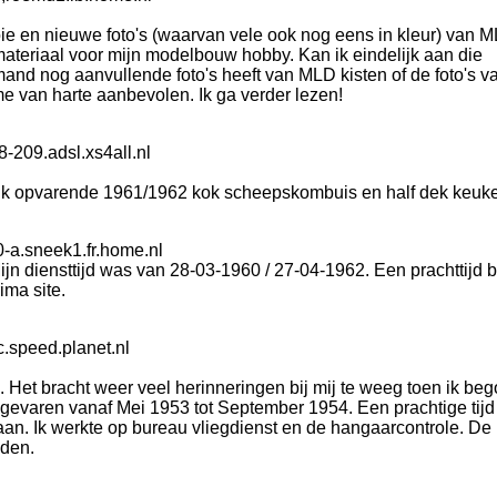
oie en nieuwe foto's (waarvan vele ook nog eens in kleur) van 
materiaal voor mijn modelbouw hobby. Kan ik eindelijk aan die
and nog aanvullende foto's heeft van MLD kisten of de foto's v
me van harte aanbevolen. Ik ga verder lezen!
-209.adsl.xs4all.nl
k opvarende 1961/1962 kok scheepskombuis en half dek keuk
-a.sneek1.fr.home.nl
n diensttijd was van 28-03-1960 / 27-04-1962. Een prachttijd b
ma site.
.speed.planet.nl
. Het bracht weer veel herinneringen bij mij te weeg toen ik be
 gevaren vanaf Mei 1953 tot September 1954. Een prachtige tijd
n. Ik werkte op bureau vliegdienst en de hangaarcontrole. De
nden.