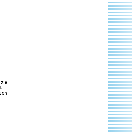
 zie
k
 een