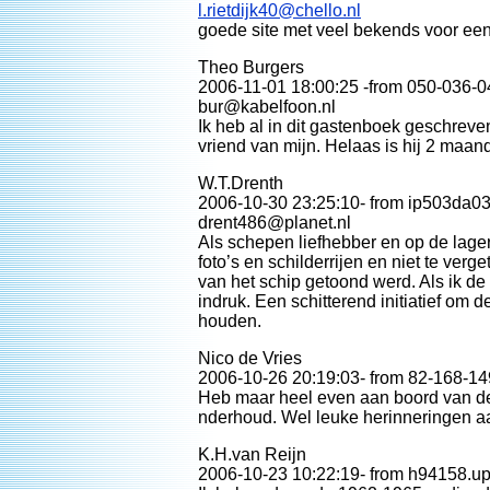
l.rietdijk40@chello.nl
goede site met veel bekends voor ee
Theo Burgers
2006-11-01 18:00:25 -from 050-036-0
bur@kabelfoon.nl
Ik heb al in dit gastenboek geschrev
vriend van mijn. Helaas is hij 2 maa
W.T.Drenth
2006-10-30 23:25:10- from ip503da03f
drent486@planet.nl
Als schepen liefhebber en op de lage
foto’s en schilderrijen en niet te v
van het schip getoond werd. Als ik de 
indruk. Een schitterend initiatief om
houden.
Nico de Vries
2006-10-26 20:19:03- from 82-168-149-
Heb maar heel even aan boord van de 
nderhoud. Wel leuke herinneringen aa
K.H.van Reijn
2006-10-23 10:22:19- from h94158.upc