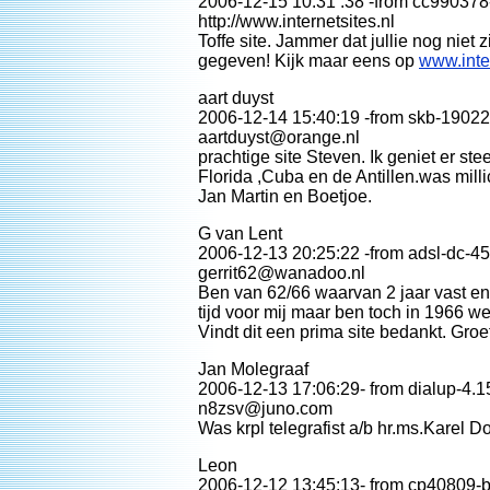
2006-12-15 10:31 :38 -from cc990378-
http://www.internetsites.nl
Toffe site. Jammer dat jullie nog niet 
gegeven! Kijk maar eens op
www.inter
aart duyst
2006-12-14 15:40:19 -from skb-19022
aartduyst@orange.nl
prachtige site Steven. Ik geniet er st
Florida ,Cuba en de Antillen.was mill
Jan Martin en Boetjoe.
G van Lent
2006-12-13 20:25:22 -from adsl-dc-4
gerrit62@wanadoo.nl
Ben van 62/66 waarvan 2 jaar vast en
tijd voor mij maar ben toch in 1966 
Vindt dit een prima site bedankt. Groet
Jan Molegraaf
2006-12-13 17:06:29- from dialup-4.1
n8zsv@juno.com
Was krpl telegrafist a/b hr.ms.Karel 
Leon
2006-12-12 13:45:13- from cp40809-b