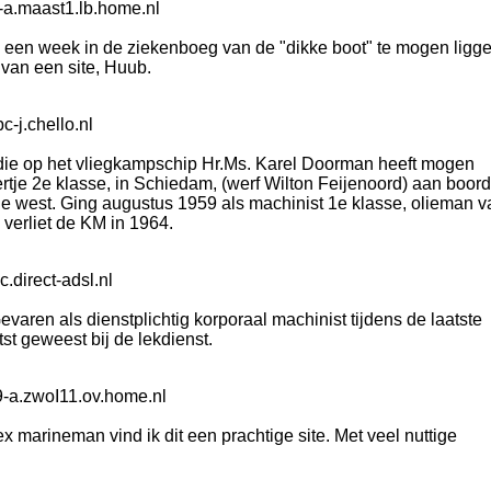
-a.maast1.lb.home.nl
 een week in de ziekenboeg van de "dikke boot" te mogen ligg
 van een site, Huub.
-j.chello.nl
die op het vliegkampschip Hr.Ms. Karel Doorman heeft mogen
rtje 2e klasse, in Schiedam, (werf Wilton Feijenoord) aan boord
e west. Ging augustus 1959 als machinist 1e klasse, olieman v
 verliet de KM in 1964.
.direct-adsl.nl
evaren als dienstplichtig korporaal machinist tijdens de laatste
t geweest bij de lekdienst.
-a.zwoI11.ov.home.nl
marineman vind ik dit een prachtige site. Met veel nuttige