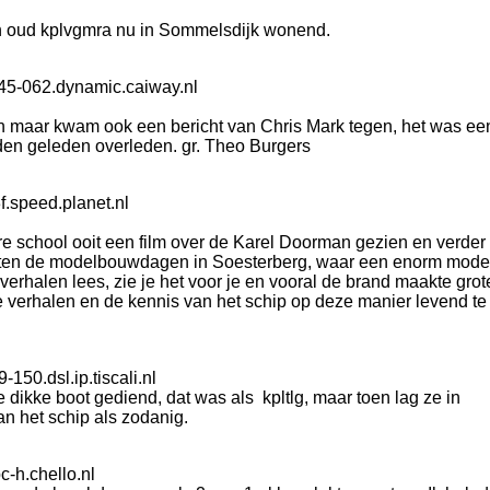
n oud kplvgmra nu in Sommelsdijk wonend.
45-062.dynamic.caiway.nl
en maar kwam ook een bericht van Chris Mark tegen, het was ee
nden geleden overleden. gr. Theo Burgers
.speed.planet.nl
re school ooit een film over de Karel Doorman gezien en verder
ergeten de modelbouwdagen in Soesterberg, waar een enorm mode
verhalen lees, zie je het voor je en vooral de brand maakte grot
 de verhalen en de kennis van het schip op deze manier levend te
150.dsl.ip.tiscali.nl
dikke boot gediend, dat was als kpltlg, maar toen lag ze in
n het schip als zodanig.
-h.chello.nl