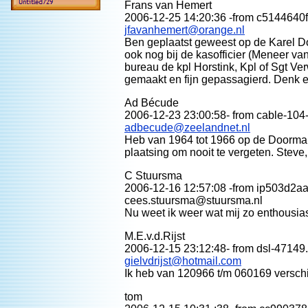
Frans van Hemert
2006-12-25 14:20:36 -from c5144640
jfavanhemert@orange.nl
Ben geplaatst geweest op de Karel Doo
ook nog bij de kasofficier (Meneer v
bureau de kpl Horstink, Kpl of Sgt V
gemaakt en fijn gepassagierd. Denk e
Ad Bécude
2006-12-23 23:00:58- from cable-104
adbecude@zeelandnet.nl
Heb van 1964 tot 1966 op de Doorman 
plaatsing om nooit te vergeten. Stev
C Stuursma
2006-12-16 12:57:08 -from ip503d2aa
cees.stuursma@stuursma.nl
Nu weet ik weer wat mij zo enthousia
M.E.v.d.Rijst
2006-12-15 23:12:48- from dsl-47149.
gielvdrijst@hotmail.com
Ik heb van 120966 t/m 060169 verschi
tom