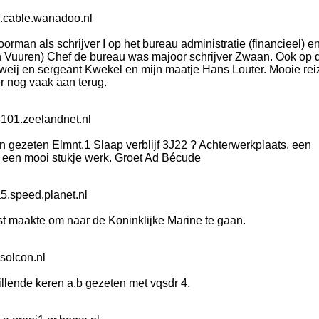
f.cable.wanadoo.nl
rman als schrijver I op het bureau administratie (financieel) e
an Vuuren) Chef de bureau was majoor schrijver Zwaan. Ook op 
erweij en sergeant Kwekel en mijn maatje Hans Louter. Mooie re
r nog vaak aan terug.
-101.zeelandnet.nl
gezeten Elmnt.1 Slaap verblijf 3J22 ? Achterwerkplaats, een
e, een mooi stukje werk. Groet Ad Bécude
5.speed.planet.nl
st maakte om naar de Koninklijke Marine te gaan.
solcon.nl
llende keren a.b gezeten met vqsdr 4.