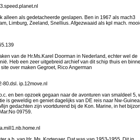
3.speed.planet.nl
k alleen als gedetacheerde geslapen. Ben in 1967 als mach3
m, Limburg, Zeeland, Snellius. Afgezwaaid als kpl mach. mooi
65.139
aken van de Hr.Ms.Karel Doorman in Nederland, echter wel de
nië. Heb een zeer uitgebreid archief van dit schip thuis en binn
n site over maken Gegroet, Rico Angerman
-80.dsl. ip.12move.nl
en p.c. en ben opzoek gegaan naar de avonturen van smaldeel 5,
ie is geweldig en geniet dagelijks van DE reis naar Nw-Guinea.
Mijn gedachten zijn voortdurend bij de Kon. Marine, in het bijzo
 Mar:No 09759.
a.mill1.nb.home.nl
ter a.b. van Hr .Ms. Kortenaer. Dat was van 1953-1955. Dit in