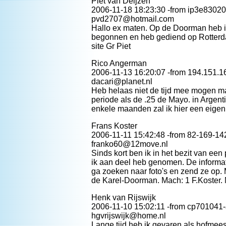
Piet van Deijzen
2006-11-18 18:23:30 -from ip3e83020
pvd2707@hotmail.com
Hallo ex maten. Op de Doorman heb i
begonnen en heb gediend op Rotterda
site Gr Piet
Rico Angerman
2006-11-13 16:20:07 -from 194.151.1
dacari@planet.nl
Heb helaas niet de tijd mee mogen m
periode als de .25 de Mayo. in Argenti
enkele maanden zal ik hier een eige
Frans Koster
2006-11-11 15:42:48 -from 82-169-142
franko60@12move.nl
Sinds kort ben ik in het bezit van e
ik aan deel heb genomen. De informat
ga zoeken naar foto's en zend ze op. 
de Karel-Doorman. Mach: 1 F.Koster.
Henk van Rijswijk
2006-11-10 15:02:11 -from cp701041-
hgvrijswijk@home.nl
Lange tijd heb ik gevaren als hofmees