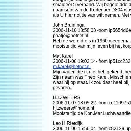
smaldeel 5 verband. Wij begeleidde d
naamsein van de Kortenaer D804 was, e
als U hier notitie van wilt nemen. Met v
John Bruininga
2006-11-10 13:58:03 -trom ip5654d6ec
paatje@hetnet.nl
Heb de wereldreis in 1960 meegemaak
mooiste tijd van mijn leven bij het kor
Mat Karel
2006-11-08 19:02:14- from ip51cc2321
m.karel@hetnet.nl
Mijn vader, die ik niet heb gekend, he
Zijn naam was Theo Karel. Misschien 
waar hij op staat. Ik zou daar heel bli
gevaren.
HJ.ZWEERS
2006-11-07 18:05:22- from cc1109751
hj.zweers@home.nl
Mooiste tijd de Kon.Mar.Luchtvaartdie
Leo H Rietdijk
2006-11-06 15:56:04 -from c82129.upc