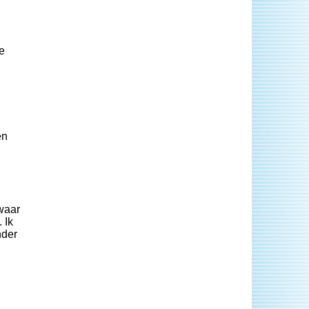
e
en
 waar
 Ik
nder