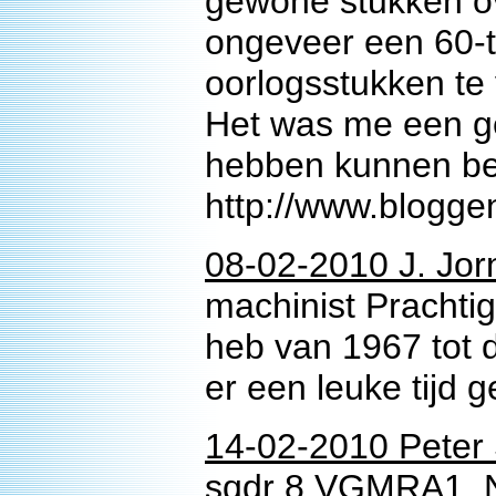
gewone stukken ov
ongeveer een 60-ta
oorlogsstukken te
Het was me een g
hebben kunnen beki
http://www.blogge
08-02-2010 J. Jor
machinist Prachtig
heb van 1967 tot 
er een leuke tijd 
14-02-2010 Peter
sqdr 8 VGMRA1. N