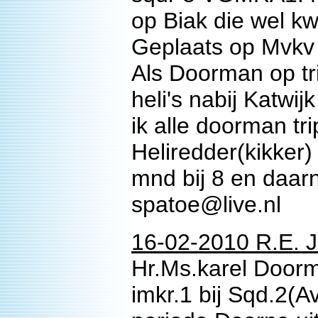
op Biak die wel kw
Geplaats op Mvkv 
Als Doorman op tr
heli's nabij Katwi
ik alle doorman tr
Heliredder(kikker)
mnd bij 8 en daar
spatoe@live.nl
16-02-2010 R.E. J
Hr.Ms.karel Door
imkr.1 bij Sqd.2