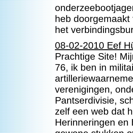
onderzeebootjager,
heb doorgemaakt t
het verbindingsbu
08-02-2010 Eef H
Prachtige Site! Mi
76, ik ben in milit
artilleriewaarnemer
verenigingen, ond
Pantserdivisie, sch
zelf een web dat h
Herinneringen en E