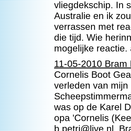
vliegdekschip. In 
Australie en ik zo
verrassen met rea
die tijd. Wie heri
mogelijke reactie.
11-05-2010 Bram P
Cornelis Boot Gea
verleden van mijn 
Scheepstimmerman,
was op de Karel D
opa 'Cornelis (Kee
b.petri@live.nl B