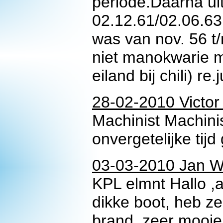
periode.Daarna ui
02.12.61/02.06.63.
was van nov. 56 t/
niet manokwarie 
eiland bij chili) r
28-02-2010 Victor
Machinist Machini
onvergetelijke tij
03-03-2010 Jan W
KPL elmnt Hallo ,
dikke boot, heb z
brand ,zeer mooie