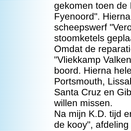
gekomen toen de K
Fyenoord". Hierna
scheepswerf "Ver
stoomketels geplaa
Omdat de reparati
"Vliekkamp Valken
boord. Hierna hel
Portsmouth, Lissa
Santa Cruz en Gibr
willen missen.
Na mijn K.D. tijd 
de kooy", afdelin