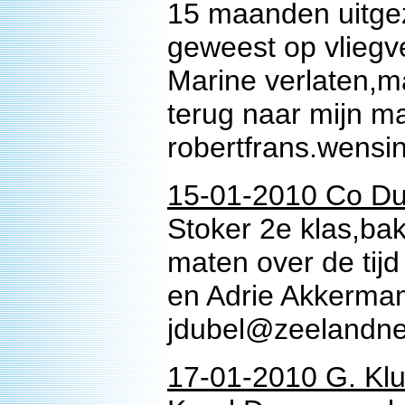
15 maanden uitge
geweest op vliegv
Marine verlaten,ma
terug naar mijn ma
robertfrans.wensi
15-01-2010 Co Du
Stoker 2e klas,ba
maten over de tij
en Adrie Akkerma
jdubel@zeelandne
17-01-2010 G. Klu