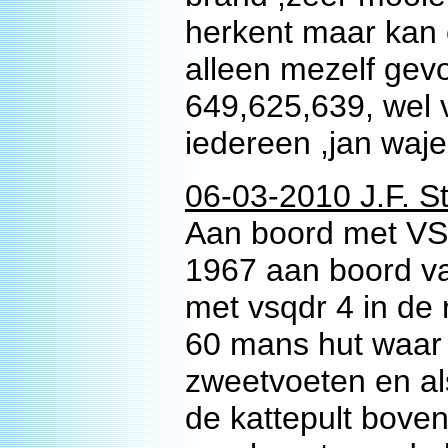
herkent maar kan
alleen mezelf gevo
649,625,639, wel 
iedereen ,jan waj
06-03-2010 J.F. S
Aan boord met VS
1967 aan boord v
met vsqdr 4 in de 
60 mans hut waar h
zweetvoeten en al
de kattepult bove