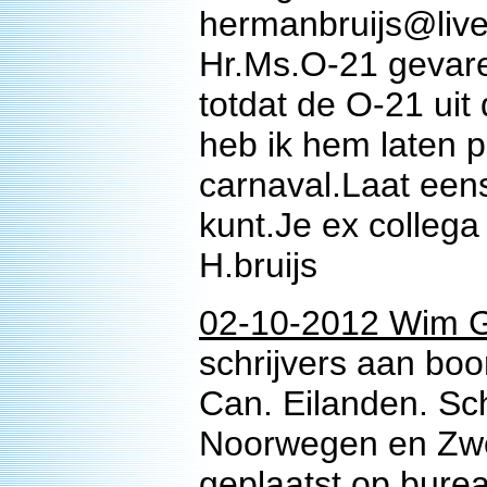
hermanbruijs@live.
Hr.Ms.O-21 gevare
totdat de O-21 ui
heb ik hem laten p
carnaval.Laat eens
kunt.Je ex colleg
H.bruijs
02-10-2012 Wim G
schrijvers aan boo
Can. Eilanden. Sc
Noorwegen en Zwe
geplaatst op bur