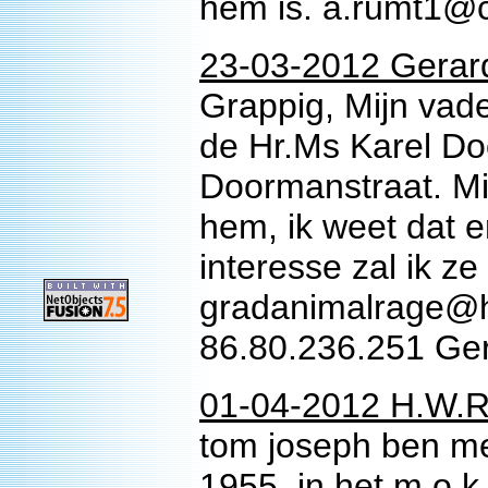
hem is. a.rumt1@c
23-03-2012 Gerard
Grappig, Mijn vad
de Hr.Ms Karel Do
Doormanstraat. Mi
hem, ik weet dat er
interesse zal ik ze
gradanimalrage@h
86.80.236.251 Ge
01-04-2012 H.W.Ri
tom joseph ben me
1955. in het.m.o.k