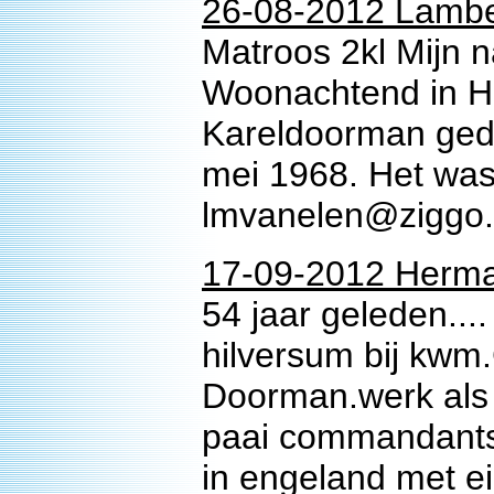
26-08-2012 Lambe
Matroos 2kl Mijn 
Woonachtend in He
Kareldoorman gedi
mei 1968. Het was 
lmvanelen@ziggo.
17-09-2012 Herman
54 jaar geleden...
hilversum bij kwm.
Doorman.werk als 
paai commandantss
in engeland met e