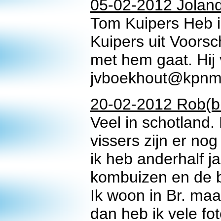
05-02-2012 Jolan
Tom Kuipers Heb i
Kuipers uit Voors
met hem gaat. Hij
jvboekhout@kpnma
20-02-2012 Rob(bi
Veel in schotland
vissers zijn er no
ik heb anderhalf 
kombuizen en de b
Ik woon in Br. ma
dan heb ik vele fo