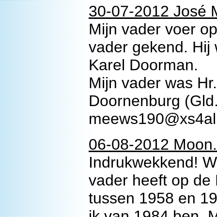
30-07-2012 José
Mijn vader voer o
vader gekend. Hij
Karel Doorman.
Mijn vader was Hr
Doornenburg (Gld.
meews190@xs4all
06-08-2012 Moon.
Indrukwekkend! Wa
vader heeft op de
tussen 1958 en 196
ik van 1984 ben. M