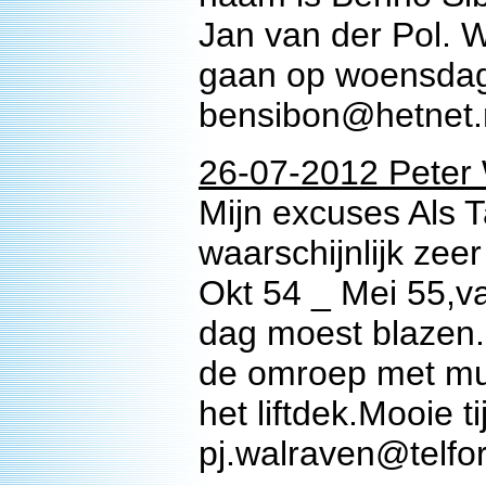
Jan van der Pol. W
gaan op woensdag
bensibon@hetnet.
26-07-2012 Peter 
Mijn excuses Als T
waarschijnlijk zee
Okt 54 _ Mei 55,v
dag moest blazen. 
de omroep met mu
het liftdek.Mooie t
pj.walraven@telfor