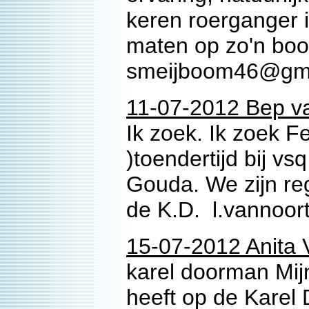
keren roerganger 
maten op zo'n boot
smeijboom46@gma
11-07-2012 Bep va
Ik zoek. Ik zoek 
)toendertijd bij vs
Gouda. We zijn re
de K.D. l.vannoo
15-07-2012 Anita 
karel doorman Mij
heeft op de Karel