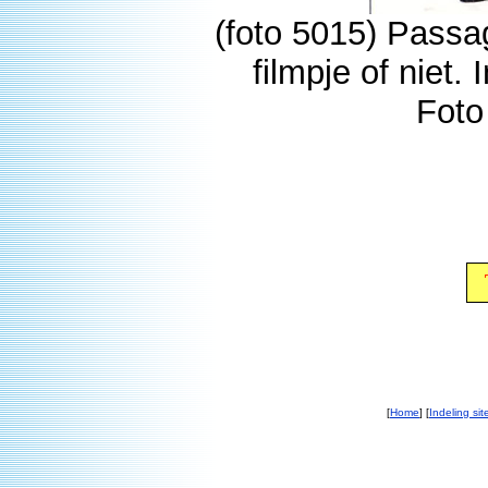
(foto 5015) Passa
filmpje of niet.
Foto
[
Home
] [
Indeling sit