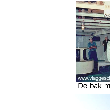
De bak m