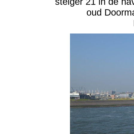
steiger 21 in de h
oud Doorma