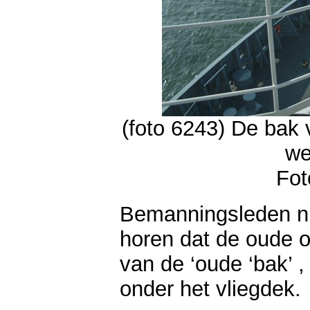
(foto 6243) De bak
we
Fot
Bemanningsleden n
horen dat de oude oo
van de ‘oude ‘bak’ ,
onder het vliegdek.