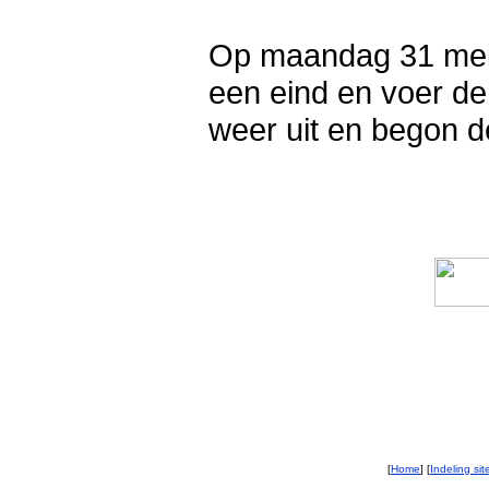
Op maandag 31 mei
een eind en voer d
weer uit en begon d
[
Home
] [
Indeling sit