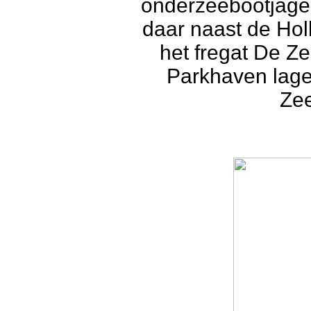
onderzeebootjager
daar naast de Ho
het fregat De Z
Parkhaven lag
Ze