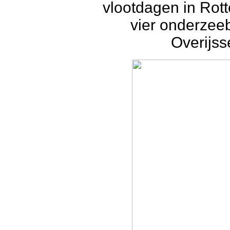
vlootdagen in Rot
vier onderzee
Overijss