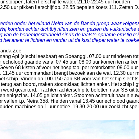
ur stoppen, laten lierschijf te water. 21.10-22.45 uur houden
2.50 uur pikken lierschijf op. 22.55 bepalen koers 111. Zetten D
erden onder het eiland Neira van de Banda groep waar volgens
j konden echter dichtbij riffen zien en gezien de vulkanische a
ng van de bodemgesteldheid sinds de laatste opname ernstig re
 het anker te lichten en verder uit de kust dieper water te zoeke
Banda Zee.
enang Api (slecht leesbaar) en Soeanggi. 07.00 uur minderen to
 echolood gaande vanaf 07.45 uur. 08.00 uur komen ten anker
 Geven 68 kisten af voor het hospitaal per motorkotter. 09.00 uu
r. 11.45 uur commandant brengt bezoek aan de wal. 12.30 uur m
et schip. Vinden op 100-150 aan SB voor van het schip slechts 3
rug aan boord, maken stoomklaar, lichten anker. Het schip lig
 werd geankerd. Trachten achterschip te beletten naar SB uit t
 en enigszins. 14.05 gelicht anker. Stoomen achteruit naar nieu
er vallen i.p. Neira 358. Hielden vanaf 13.45 uur echolood gaan
ouden machines op 1 uur notice. 19.30-20.00 uur zoeklicht spel