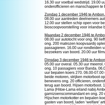
16.30 uur voetbal wedstrijd. 19.00 u
onderofficieren en manschappen te B
Zondag 1 december 1946 te Ambon.
08.00 uur aantreden deelnemers aut
12.00 uur stellen schip open voor be
bioscoopvoorstelling voor inlandse 
Maandag 2 december 1946 te Ambo
08.00 uur autotocht voor ong. 90 li
ong. 200 matrozen koopvaardij oplei
passagieren. 16.00 uur rondleiden va
bezoekers van boord. 20.00 uur filmv
Dinsdag 3 december 1946 te Ambon
05.00 uur overal. 05.30 uur meerrol
ong. 10 passagiers voor Banda. 06.
uur bepalen koers 270. 06.00-07.00 u
beide motoren, strijken motorboot o
benevens ong. 20 officieren, onder
terug aan boord. Hijsen motorboot. 1
Lama (Hitoe-Lama eiland nabij Ambon
garnizoenscommandant en ong. 20 of
Hijschen motorkotter en bepalen koe
gasten van boord, laden ‘welfare’ ar