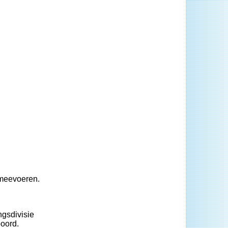
 meevoeren.
ngsdivisie
boord.