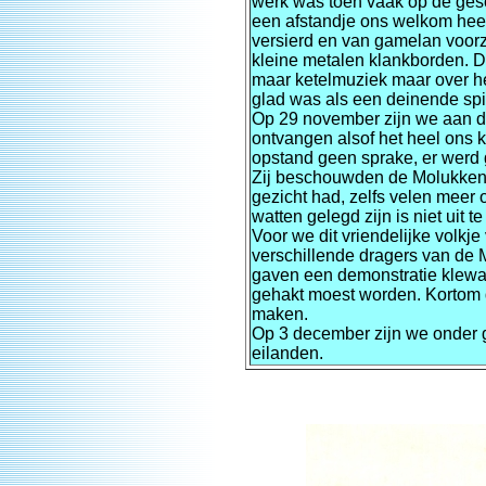
werk was toen vaak op de ges
een afstandje ons welkom hee
versierd en van gamelan voorz
kleine metalen klankborden. D
maar ketelmuziek maar over he
glad was als een deinende spi
Op 29 november zijn we aan d
ontvangen alsof het heel ons k
opstand geen sprake, er werd
Zij beschouwden de Molukken 
gezicht had, zelfs velen meer
watten gelegd zijn is niet uit
Voor we dit vriendelijke volkje
verschillende dragers van de M
gaven een demonstratie klewan
gehakt moest worden. Kortom 
maken.
Op 3 december zijn we onder g
eilanden.