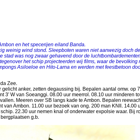
Ambon en het specerijen eiland Banda.
ig weinig wind stond. Sleepboten waren niet aanwezig doch d
De stad was nog zwaar gehavend door de luchtbombardementen,
tegenover het schip projecteerden wij films, waar de bevolking
ampongs Asiloeloe en Hito-Larna en werden met feestbetoon doo
nda Zee.
r gelicht anker, zetten degaussing bij. Bepalen aantal omw. op 7
t 3’ W van Soeanggi. 08.00 uur meerrol. 08.10 uur minderen to
 vallen. Meeren over SB langs kade te Ambon. Bepalen reewach
ent van Ambon. 11.00 uur bezoek van ong. 200 man KNIl. 14.00 
 schip. 22.30 uur nemen knal of onderwater expolsie waar. Bij 
 bergplaatsen g.b.