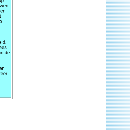
op
uwen
 en
t
o
ld.
ees
in de
ren
weer
e