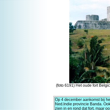
(foto 6191) Het oude fort Belg
Op 4 december aankomst bij het
Ned.Indie provincie Banda. Ook 
zien in en rond dat fort, maar 