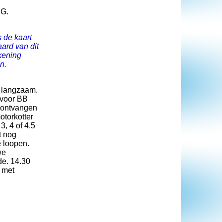
.G.
 de kaart
ard van dit
kening
n.
t langzaam.
 voor BB
r ontvangen
otorkotter
, 4 of 4,5
t nog
e loopen.
we
de. 14.30
 met