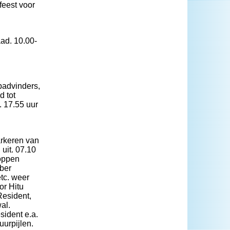
feest voor
ad. 10.00-
padvinders,
d tot
. 17.55 uur
arkeren van
uit. 07.10
toppen
bber
tc. weer
or Hitu
Resident,
al.
sident e.a.
uurpijlen.