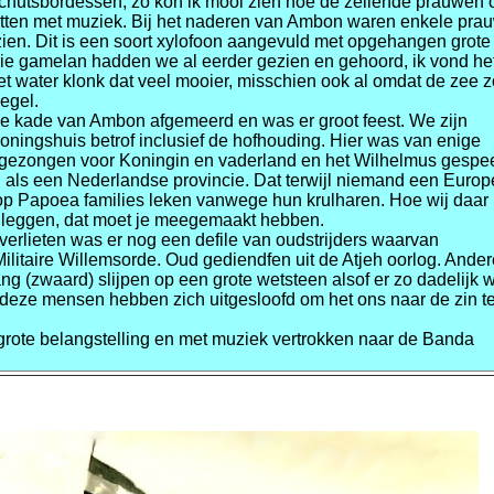
chutsbordessen, zo kon ik mooi zien hoe de zeilende prauwen 
tten met muziek. Bij het naderen van Ambon waren enkele pra
ien. Dit is een soort xylofoon aangevuld met opgehangen grote
ie gamelan hadden we al eerder gezien en gehoord, ik vond he
t water klonk dat veel mooier, misschien ook al omdat de zee z
egel.
e kade van Ambon afgemeerd en was er groot feest. We zijn
oningshuis betrof inclusief de hofhouding. Hier was van enige
 gezongen voor Koningin en vaderland en het Wilhelmus gespee
als een Nederlandse provincie. Dat terwijl niemand een Europ
 op Papoea families leken vanwege hun krulharen. Hoe wij daar 
 te leggen, dat moet je meegemaakt hebben.
 verlieten was er nog een defile van oudstrijders waarvan
ilitaire Willemsorde. Oud gediendfen uit de Atjeh oorlog. Ande
g (zwaard) slijpen op een grote wetsteen alsof er zo dadelijk 
deze mensen hebben zich uitgesloofd om het ons naar de zin t
rote belangstelling en met muziek vertrokken naar de Banda