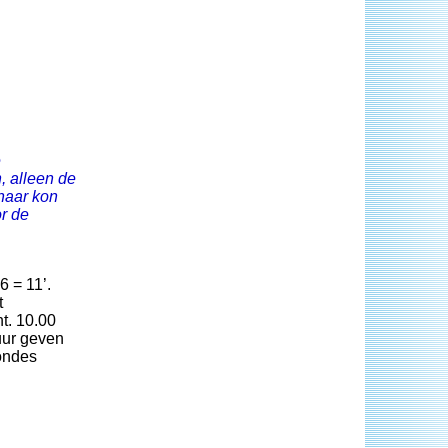
e
 alleen de
 naar kon
r de
6 = 11’.
t
t. 10.00
uur geven
rondes