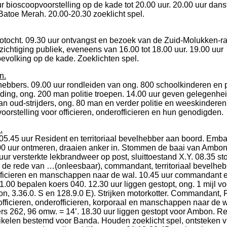
ur bioscoopvoorstelling op de kade tot 20.00 uur. 20.00 uur dans
atoe Merah. 20.00-20.30 zoeklicht spel.
otocht. 09.30 uur ontvangst en bezoek van de Zuid-Molukken-ra
zichtiging publiek, eveneens van 16.00 tot 18.00 uur. 19.00 uur
bevolking op de kade. Zoeklichten spel.
n.
efhebbers. 09.00 uur rondleiden van ong. 800 schoolkinderen en 
ding, ong. 200 man politie troepen. 14.00 uur geven gelegenhei
n oud-strijders, ong. 80 man en verder politie en weeskinderen
oorstelling voor officieren, onderofficieren en hun genodigden.
.
. 05.45 uur Resident en territoriaal bevelhebber aan boord. Emb
00 uur ontmeren, draaien anker in. Stommen de baai van Ambon 
ur versterkte lekbrandweer op post, sluittoestand X.Y. 08.35 s
p de rede van …(onleesbaar), commandant, territoriaal bevelhe
officieren en manschappen naar de wal. 10.45 uur commandant e
1.00 bepalen koers 040. 12.30 uur liggen gestopt, ong. 1 mijl vo
, 3.36.0. S en 128.9.0 E). Strijken motorkotter. Commandant, 
ficieren, onderofficieren, korporaal en manschappen naar de w
rs 262, 96 omw. = 14’. 18.30 uur liggen gestopt voor Ambon. Re
tikelen bestemd voor Banda. Houden zoeklicht spel, ontsteken v