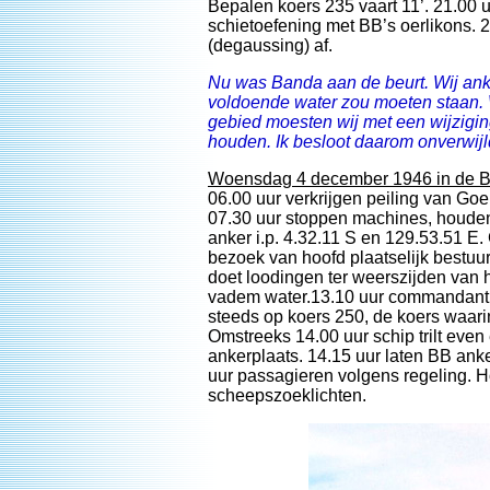
Bepalen koers 235 vaart 11’. 21.00 u
schietoefening met BB’s oerlikons. 2
(degaussing) af.
Nu was Banda aan de beurt. Wij ank
voldoende water zou moeten staan. Wi
gebied moesten wij met een wijzigi
houden. Ik besloot daarom onverwijld
Woensdag 4 december 1946 in de 
06.00 uur verkrijgen peiling van Go
07.30 uur stoppen machines, houden
anker i.p. 4.32.11 S en 129.53.51 E.
bezoek van hoofd plaatselijk bestuu
doet loodingen ter weerszijden van h
vadem water.13.10 uur commandant te
steeds op koers 250, de koers waarin
Omstreeks 14.00 uur schip trilt even
ankerplaats. 14.15 uur laten BB ank
uur passagieren volgens regeling. H
scheepszoeklichten.