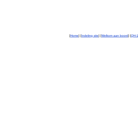
[
Home
] [
Indeling site
] [
Welkom aan boord
] [
QH-1