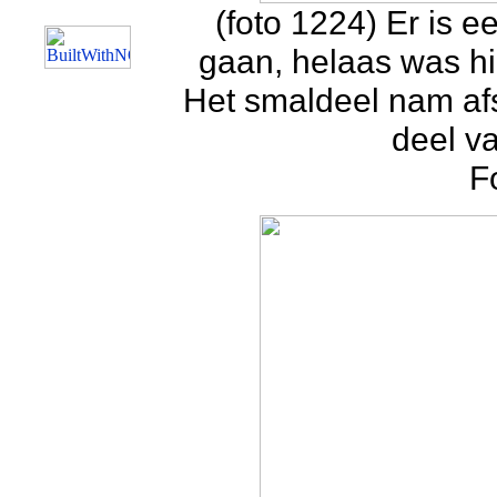
(foto 1224) Er is e
gaan, helaas was hi
Het smaldeel nam af
deel v
F