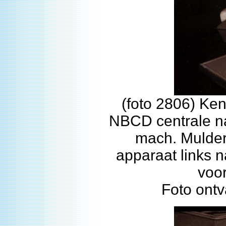
(foto 2806) Ken
NBCD centrale na
mach. Mulder 
apparaat links n
voo
Foto ont