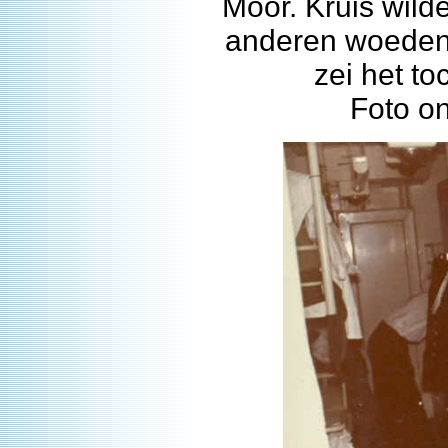
Moor. Kruis wild
anderen woedend
zei het to
Foto o