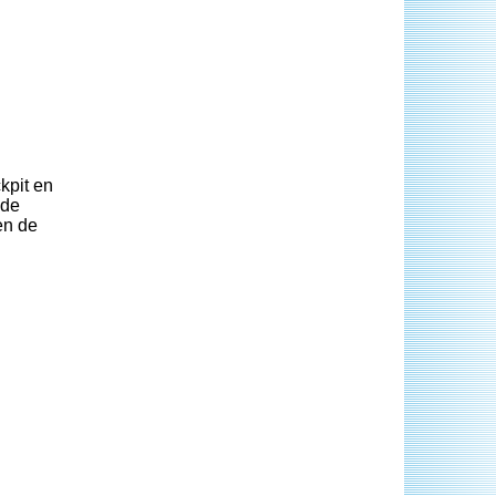
kpit en
 de
en de