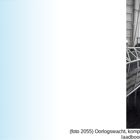
(foto 2055) Oorlogswacht, kom
laadboom