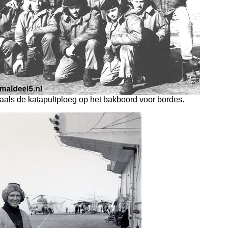
aals de katapultploeg op het bakboord voor bordes.