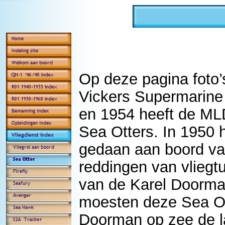
Op deze pagina foto’
Vickers Supermarin
en 1954 heeft de ML
Sea Otters. In 1950 
gedaan aan boord va
reddingen van vliegt
van de Karel Doorman
moesten deze Sea Ott
Doorman op zee de la