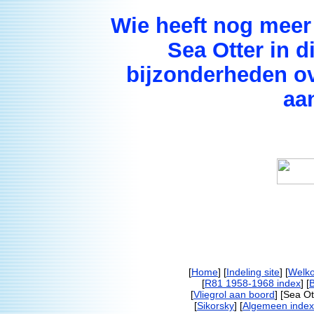
Wie heeft nog meer 
Sea Otter in 
bijzonderheden ove
aa
[
Home
] [
Indeling site
] [
Welk
[
R81 1958-1968 index
] [
[
Vliegrol aan boord
] [Sea Ot
[
Sikorsky
] [
Algemeen index