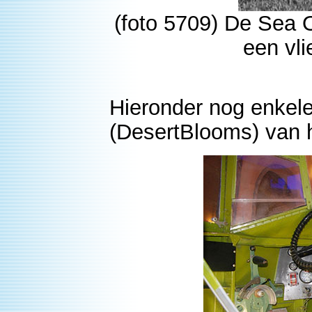
(foto 5709) De Sea O
een vl
Hieronder nog enkel
(DesertBlooms) van h