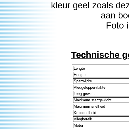
kleur geel zoals de
aan bo
Foto 
Technische g
Lengte
Hoogte
Spanwijdte
Vleugeloppervlakte
Leeg gewicht
Maximum startgewicht
Maximum snelheid
Kruissnelheid
Vliegbereik
Motor