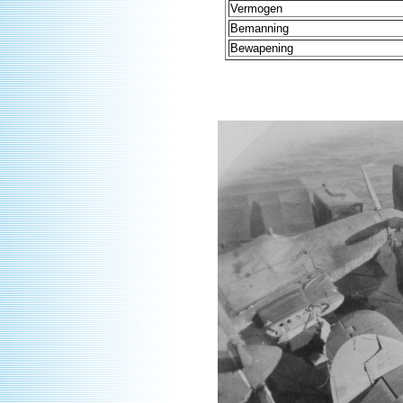
Vermogen
Bemanning
Bewapening